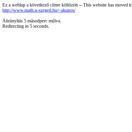
Ez a weblap a következő címre költözött -- This website has moved to
http://www.math.u-szeged.hu/~akunos/
Átirányítás 5 másodperc múlva.
Redirecting in 5 seconds.