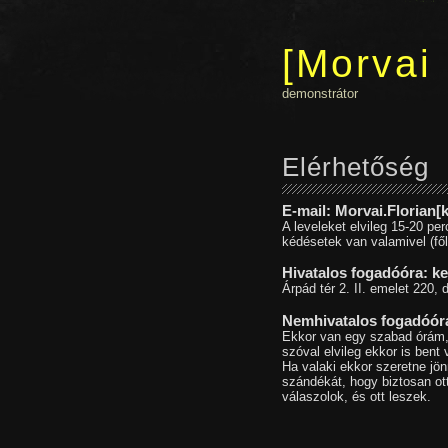
Morvai 
demonstrátor
Elérhetőség
E-mail: Morvai.Florian
A leveleket elvileg 15-20 p
kédésetek van valamivel (fől
Hivatalos fogadóóra: k
Árpád tér 2. II. emelet 220,
Nemhivatalos fogadóóra
Ekkor van egy szabad órám, 
szóval elvileg ekkor is ben
Ha valaki ekkor szeretne jön
szándékát, hogy biztosan ott
válaszolok, és ott leszek.