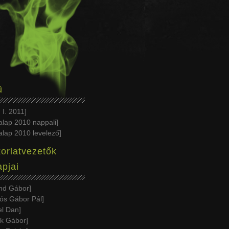
ü
 I. 2011
alap 2010 nappali
alap 2010 levelező
orlatvezetők
apjai
nd Gábor
lós Gábor Pál
el Dan
k Gábor