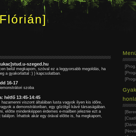
Flórián
Men
[kukac]stud.u-szeged.hu
Prog.
ercen belül megkapom, szóval ez a leggyorsabb megoldás, ha
Prog
eg a gyakorlattal :) ) kapcsolatban.
Prog
edd 16-17
 demonstrátori szoba
Gyak
: hétfő 13:45-14:45
honl
hazamenni viszont általában lusta vagyok ilyen kis időre,
t vagyok a demonstrátoriban, egy gőzölgő kávé társaságában.
ni, előtte mindenképpen érdemes e-mailben jeleznie ezt a
Bere
 találjon. Írhattok akár egy órával előtte is, ha megkapom,
Csat
Dáni
Nová