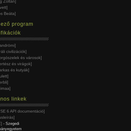
g Zoltán
vett
s Beáta
lező program
ifikációk
Handrömi
áli civilizációk
orgószelek és városok
ertész és virágok
arkas és kutyák
ulett
erbli
rimaa
nos linkek
 SE 6 API documentáció
sleírás
E
- Szegedi
ányegyetem