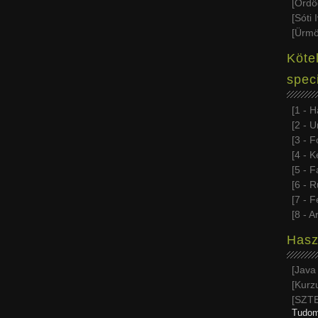
Ördö
Sóti I
Ürmö
Köte
spec
1 - 
2 - Ur
3 - F
4 - K
5 - F
6 - R
7 - F
8 - A
Hasz
Java
Kurzu
SZT
Tudom